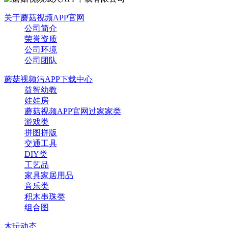
关于蘑菇视频APP官网
公司简介
荣誉资质
公司环境
公司团队
蘑菇视频污APP下载中心
益智幼教
娃娃房
蘑菇视频APP官网过家家类
游戏类
拼图拼版
交通工具
DIY类
工艺品
家具家居用品
音乐类
积木串珠类
组合图
木玩动态