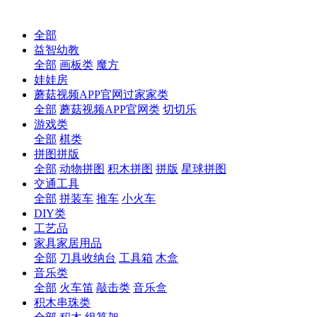
全部
益智幼教
全部
画板类
魔方
娃娃房
蘑菇视频APP官网过家家类
全部
蘑菇视频APP官网类
切切乐
游戏类
全部
棋类
拼图拼版
全部
动物拼图
积木拼图
拼版
星球拼图
交通工具
全部
拼装车
推车
小火车
DIY类
工艺品
家具家居用品
全部
刀具收纳台
工具箱
木盒
音乐类
全部
火车笛
敲击类
音乐盒
积木串珠类